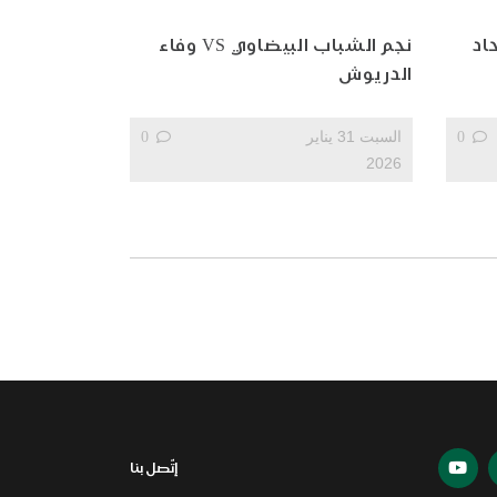
بيضاوي VS اتحاد
نجم الشباب البيضاوي VS وفاء
الدريوش
0
السبت 31 يناير
0
2026
إتّصل بنا