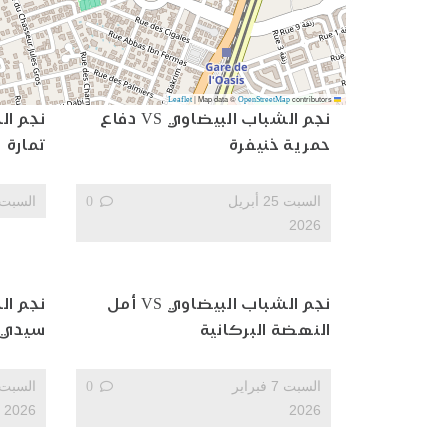
|
Map data ©
contributors
OpenStreetMap
Leaflet
نجم الشباب البيضاوي VS دفاع
حمرية خنيفرة
تمارة
السبت 25 أبريل
0
السبت 9 مايو 26
2026
نجم الشباب البيضاوي VS أمل
النهضة البركانية
سيدي 
السبت 7 فبراير
0
2026
2026