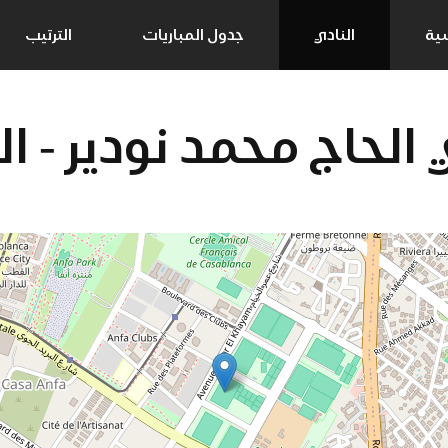
سية
النادي
جدول المباريات
الترتيب
لحاج محمد نودير - الد