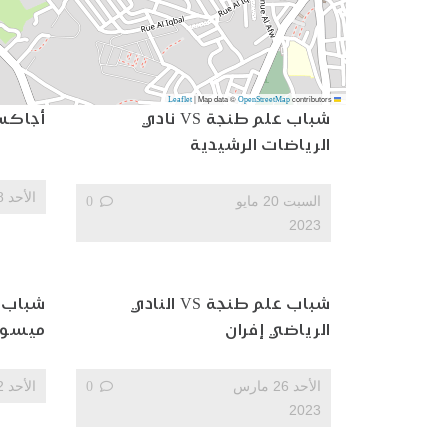
|
Map data ©
contributors
OpenStreetMap
Leaflet
شباب علم طنجة VS نادي
أجاكس طنجة
الرياضات الرشيدية
الأحد 8 أكتوبر 2023
السبت 20 مايو
0
2023
شباب علم طنجة VS النادي
الرياضي إفران
ميسور
الأحد 26 مارس
0
الأحد 2 أبريل 2023
2023