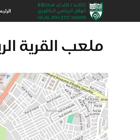
الرئي
ملعب القرية الر