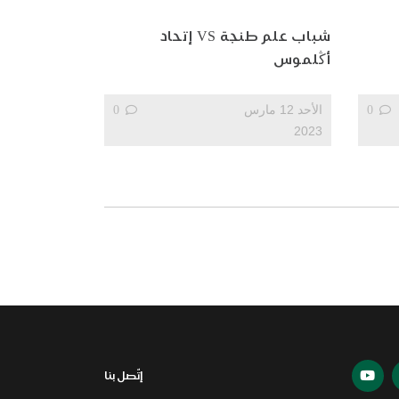
شباب علم طنجة VS إتحاد
أڭلموس
0
الأحد 12 مارس
0
2023
إتّصل بنا