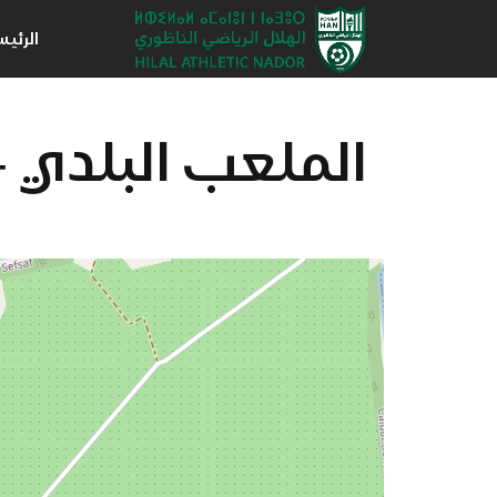
الرئي
الملعب البلدي 