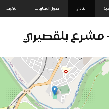
سية
النادي
جدول المباريات
الترتيب
- مشرع بلقصيري