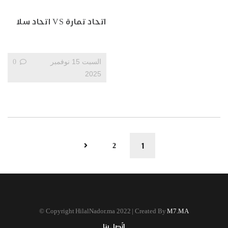
اتحاد تمارة VS اتحاد سلا
السبت 15 نوفمبر
0
2025
1
2
©
Copyright HilalNador.ma 2022 | Created By
M7.MA
إتّصل بنا