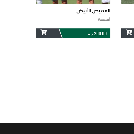
القميص الأبيض
أقمصة
200.00
د.م.
ADD
ADD