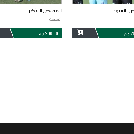
ص الأسود
القميص الأخضر
أقمصة
2
د.م.
200.00
د.م.
ADD