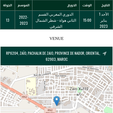
التاريخ
الوقت
الدوري
الموسم
الجولة
الأحد 1
الدوري المغربي القسم
2022-
يناير
15:00
الثاني هواة - شطر الشمال
13
2023
2023
الشرقي
VENUE
RP6204, ZAÏO, PACHALIK DE ZAIO, PROVINCE DE NADOR, ORIENTAL,
62903, MAROC