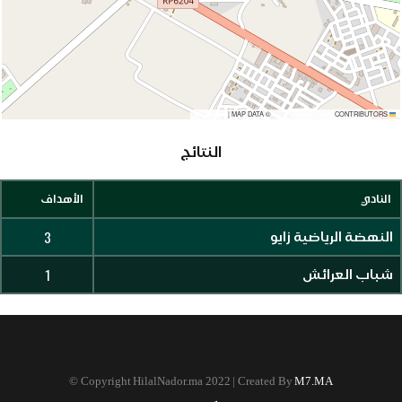
|
MAP DATA ©
CONTRIBUTORS
OPENSTREETMAP
LEAFLET
النتائج
النادي
الأهداف
3
النهضة الرياضية زايو
1
شباب العرائش
©
Copyright HilalNador.ma 2022 | Created By
M7.MA