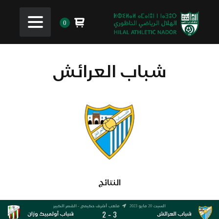
0
شباب العرائش
النتائج
السبت 20 مايو 2023
ملعب أشرف حكيمي - القصر الكبير
2
3
-
شباب العرائش
شباب أولمبيك وزان