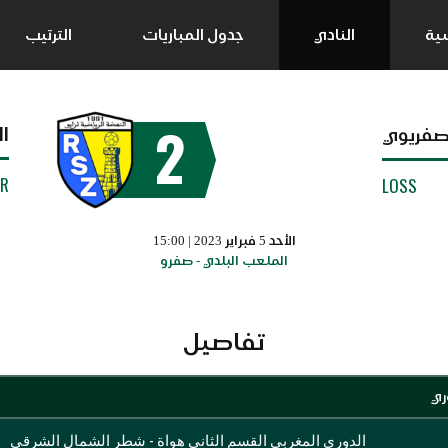
سية
النادي
جدول المباريات
الترتيب
2
ال
لصفريوي
UR
LOSS
الأحد 5 فبراير 2023 | 15:00
الملعب البلدي - صفرو
تفاصيل
ري
الدوري المغربي القسم الثاني هواة - شطر الشمال الشرقي