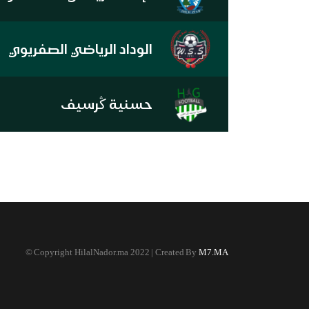
الوداد الرياضي الصفريوي
حسنية ڭرسيف
©
Copyright HilalNador.ma 2022 | Created By
M7.MA