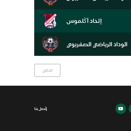
إتحاد أڭلموس
الوداد الرياضي الصفريوي
التالي
إتّصل بنا