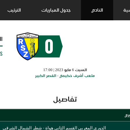
سية
النادي
جدول المباريات
الترتيب
0
ال
SS
السبت 6 مايو 2023 | 17:00
ملعب أشرف حكيمي - القصر الكبير
تفاصيل
وري
الدوري المغربي القسم الثاني هواة - شطر الشمال الشرقي