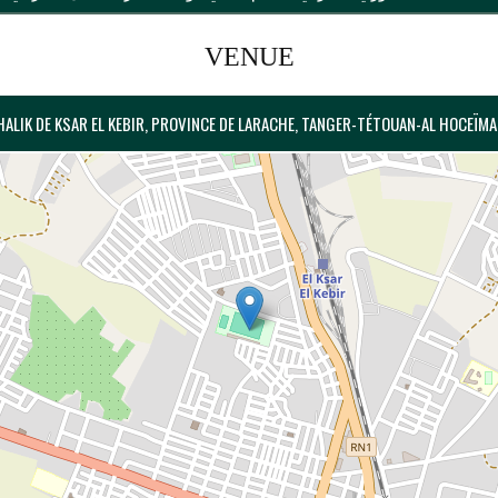
VENUE
HALIK DE KSAR EL KEBIR, PROVINCE DE LARACHE, TANGER-TÉTOUAN-AL HOCEÏM