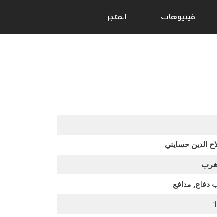
فيديوهات
المتجر
ح الدين حسايني
غرب
 دفاع, مدافع
1