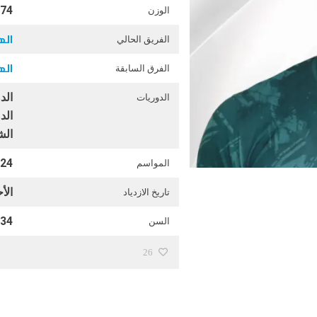
74
الوزن
اله
الفريق الحالي
اله
الفرق السابقة
الد
الدوريات
الد
ال
-2023
المواسم
الأحد 24 نو
تاريخ الازدياد
34
السن
26