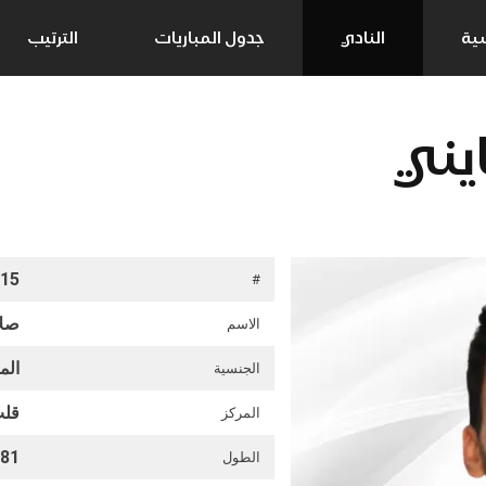
سية
النادي
جدول المباريات
الترتيب
يني
15
#
صلا
الاسم
الم
الجنسية
قلب
المركز
81
الطول