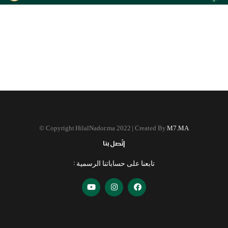
©
Copyright HilalNador.ma 2022 | Created By
M7.MA
إتّصل بنا
تابعنا على حساباتنا الرسمية :