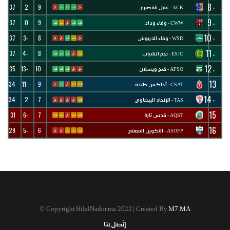
8
37
2
9
ACK - عمل بلقصيري
خ
ف
ف
ف
خ
▼
9
37
0
9
CWW - وفاء وداد
ف
ف
خ
ت
ف
▲
10
37
-3
8
WSD - وفاء الدريوش
خ
ت
ف
خ
خ
▼
11
37
-4
8
ESJC - نجم الشباب
ت
خ
ف
ف
ف
▲
12
35
-13
10
AFSO - فتح ويسلان
خ
خ
ف
ف
ف
▲
13
34
-11
9
CSAT - أجاكس طنجة
ت
ت
خ
ف
خ
14
34
2
7
TAS - الإتحاد البيضاوي
ت
خ
خ
خ
خ
▼
15
31
-6
7
AQST - قدس تازة
ت
ت
خ
ت
ت
16
29
-5
6
ASOFP - التكوين المهني
ت
ت
ت
خ
خ
©
Copyright HilalNador.ma 2022 | Created By
M7.MA
إتّصل بنا