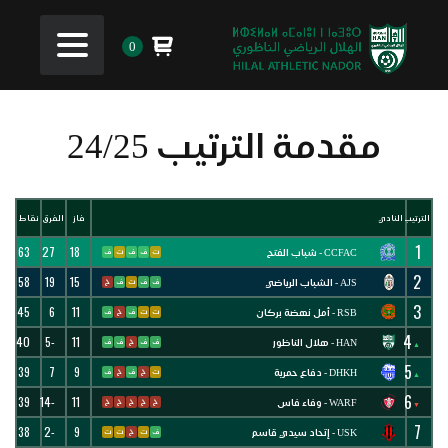
0
مقدمة الترتيب 24/25
الترتيب
النادي
فاز
الفرق
نقاط
1
63
27
18
CCFAC - شباب الفتح
ت
ف
ف
ت
ف
2
58
19
15
AJS - الشباب الرياضي
ف
ف
ت
ف
خ
3
45
6
11
RSB - أمل نهضة بركان
ت
ت
ف
خ
ف
4
40
-5
11
HAN - هلال الناظور
ف
ف
خ
ف
ف
▲
5
39
7
9
DHKH - دفاع حمرية
ت
خ
ف
خ
ف
▲
6
39
-14
11
WARF - وفاء فاس
خ
خ
خ
خ
خ
▼
7
38
-2
9
USK - إتحاد سيدي قاسم
ف
ت
خ
ت
ت