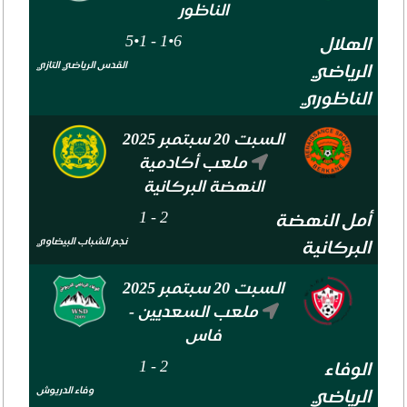
الناظور
1•5
-
6•1
الهلال
القدس الرياضي التازي
الرياضي
الناظوري
السبت 20 سبتمبر 2025
ملعب أكادمية
النهضة البركانية
1
-
2
أمل النهضة
نجم الشباب البيضاوي
البركانية
السبت 20 سبتمبر 2025
ملعب السعديين -
فاس
1
-
2
الوفاء
وفاء الدريوش
الرياضي